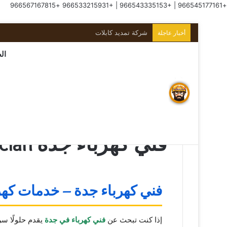
+966567167815
+966533215931
|
+966543335153
|
+966545177161
كهربائي منازل بجدة
أخبار عاجلة
ال
الرئيسية
/
فني كهرباء جدة jeddah-electrician
فني كهرباء جدة jeddah-electrician
فني كهرباء جدة – خدمات كهرباء فو
إذا كنت تبحث عن
فني كهرباء في جدة
يقدم حلولًا سر