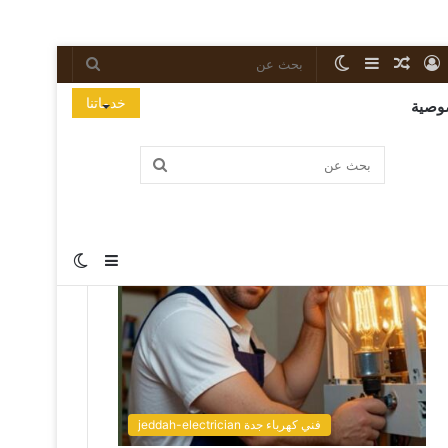
خدماتنا
وصية
Popular Posts
فني كهرباء جدة jeddah-electrician