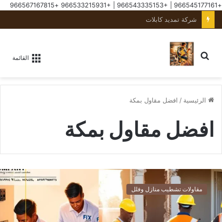
+966567167815
+966533215931
|
+966543335153
|
+966545177161
كهربائي منازل بجدة
القائمة
الرئيسية
/
افضل مقاول بمكة
افضل مقاول بمكة
مقاولات تشطيب منازل وفلل