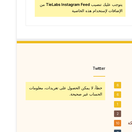
يتوجب عليك تنصيب
TieLabs Instagram Feed
من
الإضافات لإستخدام هذه الخاصية
Twitter
6
خطأ، لا يمكن الحصول على تغريدات، معلومات
الحساب غير صحيحة.
6
1
2
كة
10