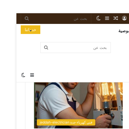
خدماتنا
وصية
Popular Posts
فني كهرباء جدة jeddah-electrician