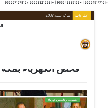
+966567167815
+966533215931
|
+966543335153
|
+966545177161
كهربائي منازل بجدة
أخبار عاجلة
ال
الرئيسية
/
فحص الكهرباء بمكة
فحص الكهرباء بمكة
تشطيب و تأسيس كهرباء