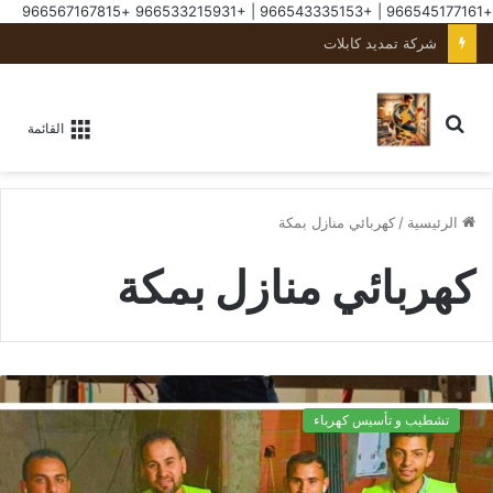
+966567167815
+966533215931
|
+966543335153
|
+966545177161
كهربائي منازل بجدة
القائمة
الرئيسية
/
كهربائي منازل بمكة
كهربائي منازل بمكة
تشطيب و تأسيس كهرباء