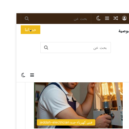
خدماتنا
وصية
Popular Posts
فني كهرباء جدة jeddah-electrician