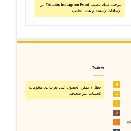
يتوجب عليك تنصيب
TieLabs Instagram Feed
من
الإضافات لإستخدام هذه الخاصية
Twitter
6
خطأ، لا يمكن الحصول على تغريدات، معلومات
الحساب غير صحيحة.
6
1
2
كة
10