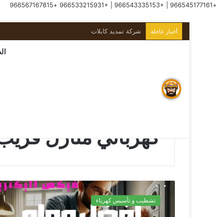
+966567167815
+966533215931
|
+966543335153
|
+966545177161
شركة تمديد كابلات
أخبار عاجلة
ال
الرئيسية
/
كهربائي منازل قريب من موقعي
كهربائي منازل قري
تشطيب و تأسيس كهرباء