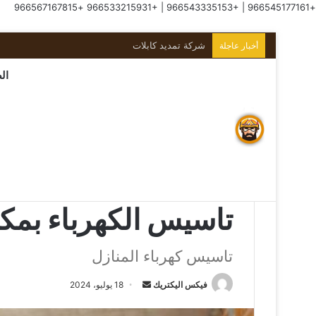
+966567167815
+966533215931
|
+966543335153
|
+966545177161
كهربائي منازل بجدة
أخبار عاجلة
ال
الرئيسية
/
هوية المؤسسة
/
تاسيس الكهرباء بمكة
هوية المؤسسة
تاسيس الكهرباء بمك
تاسيس كهرباء المنازل
فيكس اليكتريك
18 يوليو، 2024