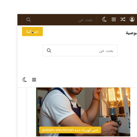
خدماتنا
وصية
Popular Posts
فني كهرباء جدة jeddah-electrician