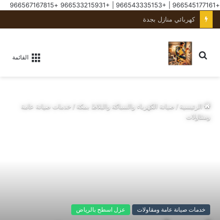
+966567167815
+966533215931
|
+966543335153
|
+966545177161
كهربائي منازل بجدة
القائمة
الرئيسية
/
صيانة الكهرباء والسباكة والبلاط بمكة
/
خدمات صيانة عامة
ومقاولات
خدمات صيانة عامة ومقاولات
عزل اسطح بالرياض