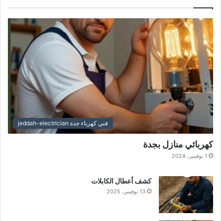
فني كهرباء جدة jeddah-electrician
كهربائي منازل بجدة
1 نوفمبر، 2024
كشف أعطال الكابلات
13 نوفمبر، 2025